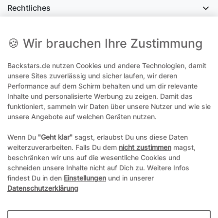
Rechtliches
Social Media
🍪 Wir brauchen Ihre Zustimmung
Backstars.de nutzen Cookies und andere Technologien, damit
office@backstars.de
unsere Sites zuverlässig und sicher laufen, wir deren
Performance auf dem Schirm behalten und um dir relevante
Wir antworten Ihnen schnellstmöglich. An Sonn- und Feiertagen kann
es evtl. zu Verzögerungen kommen.
Inhalte und personalisierte Werbung zu zeigen. Damit das
funktioniert, sammeln wir Daten über unsere Nutzer und wie sie
07306 306239¹
unsere Angebote auf welchen Geräten nutzen.
Unseren telefonischen Support erreichen Sie Montags, Dienstags und
Freitags am besten zwischen 8-12 Uhr
Wenn Du
"Geht klar"
sagst, erlaubst Du uns diese Daten
weiterzuverarbeiten. Falls Du dem
nicht zustimmen
magst,
¹Telefonieren zum üblichen Ortstarif. Verbindugsgebühren für Anrufe
beschränken wir uns auf die wesentliche Cookies und
aus dem Mobilfunknetz können ggf. abweichen.
schneiden unsere Inhalte nicht auf Dich zu. Weitere Infos
findest Du in den
Einstellungen
und in unserer
Datenschutzerklärung
*Alle Preise inkl. gesetzl. Mehrwertsteuer und ggf. zzgl.
Versandkosten
**Hierbei handelt es sich um ein Pflichtfeld