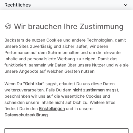
Rechtliches
Social Media
🍪 Wir brauchen Ihre Zustimmung
Backstars.de nutzen Cookies und andere Technologien, damit
office@backstars.de
unsere Sites zuverlässig und sicher laufen, wir deren
Performance auf dem Schirm behalten und um dir relevante
Wir antworten Ihnen schnellstmöglich. An Sonn- und Feiertagen kann
es evtl. zu Verzögerungen kommen.
Inhalte und personalisierte Werbung zu zeigen. Damit das
funktioniert, sammeln wir Daten über unsere Nutzer und wie sie
07306 306239¹
unsere Angebote auf welchen Geräten nutzen.
Unseren telefonischen Support erreichen Sie Montags, Dienstags und
Freitags am besten zwischen 8-12 Uhr
Wenn Du
"Geht klar"
sagst, erlaubst Du uns diese Daten
weiterzuverarbeiten. Falls Du dem
nicht zustimmen
magst,
¹Telefonieren zum üblichen Ortstarif. Verbindugsgebühren für Anrufe
beschränken wir uns auf die wesentliche Cookies und
aus dem Mobilfunknetz können ggf. abweichen.
schneiden unsere Inhalte nicht auf Dich zu. Weitere Infos
findest Du in den
Einstellungen
und in unserer
Datenschutzerklärung
*Alle Preise inkl. gesetzl. Mehrwertsteuer und ggf. zzgl.
Versandkosten
**Hierbei handelt es sich um ein Pflichtfeld