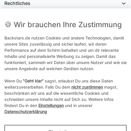
Rechtliches
Social Media
🍪 Wir brauchen Ihre Zustimmung
Backstars.de nutzen Cookies und andere Technologien, damit
office@backstars.de
unsere Sites zuverlässig und sicher laufen, wir deren
Performance auf dem Schirm behalten und um dir relevante
Wir antworten Ihnen schnellstmöglich. An Sonn- und Feiertagen kann
es evtl. zu Verzögerungen kommen.
Inhalte und personalisierte Werbung zu zeigen. Damit das
funktioniert, sammeln wir Daten über unsere Nutzer und wie sie
07306 306239¹
unsere Angebote auf welchen Geräten nutzen.
Unseren telefonischen Support erreichen Sie Montags, Dienstags und
Freitags am besten zwischen 8-12 Uhr
Wenn Du
"Geht klar"
sagst, erlaubst Du uns diese Daten
weiterzuverarbeiten. Falls Du dem
nicht zustimmen
magst,
¹Telefonieren zum üblichen Ortstarif. Verbindugsgebühren für Anrufe
beschränken wir uns auf die wesentliche Cookies und
aus dem Mobilfunknetz können ggf. abweichen.
schneiden unsere Inhalte nicht auf Dich zu. Weitere Infos
findest Du in den
Einstellungen
und in unserer
Datenschutzerklärung
*Alle Preise inkl. gesetzl. Mehrwertsteuer und ggf. zzgl.
Versandkosten
**Hierbei handelt es sich um ein Pflichtfeld