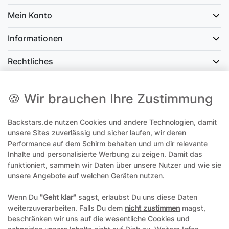
Mein Konto
Informationen
Rechtliches
Social Media
🍪 Wir brauchen Ihre Zustimmung
Backstars.de nutzen Cookies und andere Technologien, damit
office@backstars.de
unsere Sites zuverlässig und sicher laufen, wir deren
Performance auf dem Schirm behalten und um dir relevante
Wir antworten Ihnen schnellstmöglich. An Sonn- und Feiertagen kann
es evtl. zu Verzögerungen kommen.
Inhalte und personalisierte Werbung zu zeigen. Damit das
funktioniert, sammeln wir Daten über unsere Nutzer und wie sie
07306 306239¹
unsere Angebote auf welchen Geräten nutzen.
Unseren telefonischen Support erreichen Sie Montags, Dienstags und
Freitags am besten zwischen 8-12 Uhr
Wenn Du
"Geht klar"
sagst, erlaubst Du uns diese Daten
weiterzuverarbeiten. Falls Du dem
nicht zustimmen
magst,
¹Telefonieren zum üblichen Ortstarif. Verbindugsgebühren für Anrufe
beschränken wir uns auf die wesentliche Cookies und
aus dem Mobilfunknetz können ggf. abweichen.