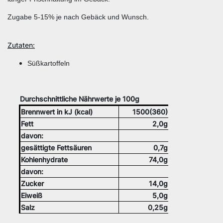
Zugabe 5-15% je nach Gebäck und Wunsch.
Zutaten:
Süßkartoffeln
Durchschnittliche Nährwerte je 100g
Brennwert in kJ (kcal)
1500(360)
Fet
t
2,0g
davon:
gesättigte Fettsäuren
0,7g
Kohlenhydrate
74,0g
davon:
Zucker
14,0g
Eiweiß
5,0g
Salz
0,25g