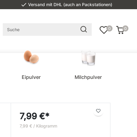
Versand mit DHL (auch an Packstationen)
0
0
Eipulver
Milchpulver
7,99 €*
7,99 € / Kilogramm