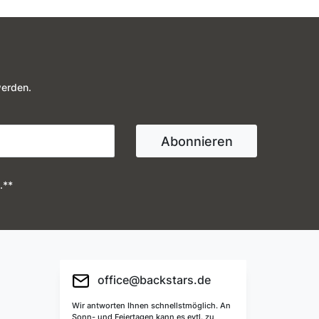
werden.
Abonnieren
.**
office@backstars.de
Wir antworten Ihnen schnellstmöglich. An
Sonn- und Feiertagen kann es evtl. zu