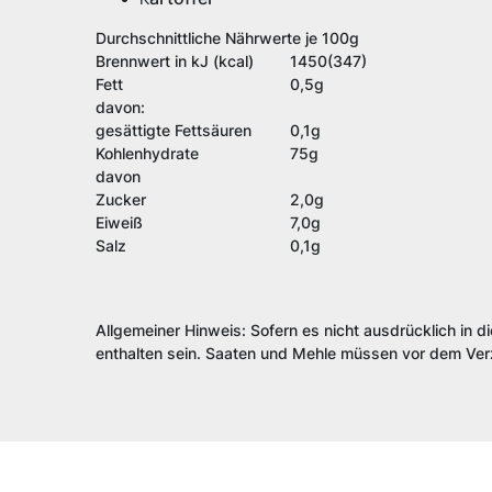
Durchschnittliche Nährwerte je 100g
Brennwert in kJ (kcal)
1450(347)
Fett
0,5g
davon:
gesättigte Fettsäuren
0,1g
Kohlenhydrate
75g
davon
Zucker
2,0g
Eiweiß
7,0g
Salz
0,1g
Allgemeiner Hinweis: Sofern es nicht ausdrücklich in d
enthalten sein. Saaten und Mehle müssen vor dem Verz