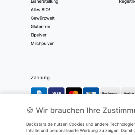
Eisherstellung
Registri
Alles BIO!
Gewürzwelt
Glutenfrei
Eipulver
Milchpulver
Zahlung
Rechnung
Vorkas
🍪 Wir brauchen Ihre Zustim
*Alle Preise inkl. gesetzl. Mehrwertsteuer und ggf. zzgl.
Versandk
Backstars.de nutzen Cookies und andere Technologien,
**Hierbei handelt es sich um ein Pflichtfeld
Inhalte und personalisierte Werbung zu zeigen. Damit