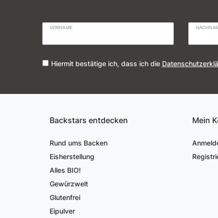
VORNAME
NACHNA
Hiermit bestätige ich, dass ich die
Daten­schutz­erkl
Backstars entdecken
Mein K
Rund ums Backen
Anmeld
Eisherstellung
Registri
Alles BIO!
Gewürzwelt
Glutenfrei
Eipulver