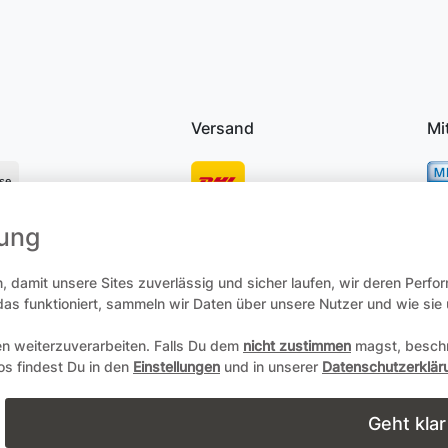
Versand
Mi
se
mung
osten
 damit unsere Sites zuverlässig und sicher laufen, wir deren Perfo
 das funktioniert, sammeln wir Daten über unsere Nutzer und wie si
en weiterzuverarbeiten. Falls Du dem
nicht zustimmen
magst, beschr
recht
Daten­schutz­erklärung
AGB
Zum Online-Widerruf
fos findest Du in den
Einstellungen
und in unserer
Datenschutzerklär
Copyright 2004-2026 durch Andreas Zöllner. Alle Rechte vorbehalt
Geht klar
powered by
webimpact GmbH