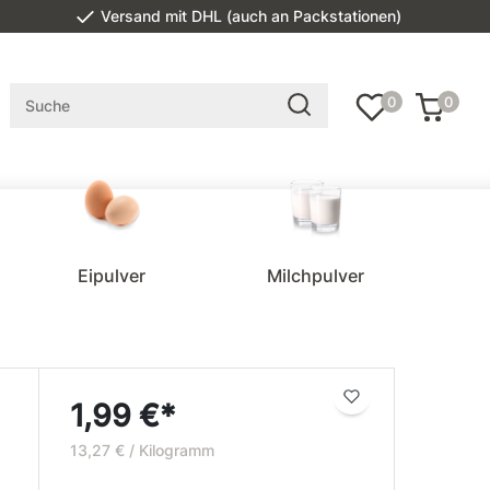
Versand mit DHL (auch an Packstationen)
0
0
Eipulver
Milchpulver
1,99 €*
13,27 € / Kilogramm