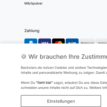
Milchpulver
Zahlung
Rechnung
Vorkas
🍪 Wir brauchen Ihre Zustim
*Alle Preise inkl. gesetzl. Mehrwertsteuer und ggf. zzgl.
Versandk
**Hierbei handelt es sich um ein Pflichtfeld
Backstars.de nutzen Cookies und andere Technologien,
Inhalte und personalisierte Werbung zu zeigen. Damit
Wenn Du
"Geht klar"
sagst, erlaubst Du uns diese Dat
Widerrufs­
schneiden unsere Inhalte nicht auf Dich zu. Weitere In
© 
Einstellungen