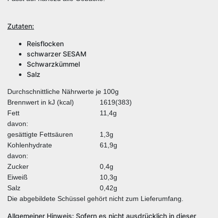
Zutaten:
Reisflocken
schwarzer SESAM
Schwarzkümmel
Salz
Durchschnittliche Nährwerte je 100g
Brennwert in kJ (kcal)
1619(383)
Fett
11,4g
davon:
gesättigte Fettsäuren
1,3g
Kohlenhydrate
61,9g
davon:
Zucker
0,4g
Eiweiß
10,3g
Salz
0,42g
Die abgebildete Schüssel gehört nicht zum Lieferumfang.
Allgemeiner Hinweis: Sofern es nicht ausdrücklich in dieser