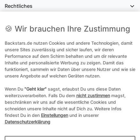
Rechtliches
Social Media
🍪 Wir brauchen Ihre Zustimmung
Backstars.de nutzen Cookies und andere Technologien, damit
office@backstars.de
unsere Sites zuverlässig und sicher laufen, wir deren
Performance auf dem Schirm behalten und um dir relevante
Wir antworten Ihnen schnellstmöglich. An Sonn- und Feiertagen kann
es evtl. zu Verzögerungen kommen.
Inhalte und personalisierte Werbung zu zeigen. Damit das
funktioniert, sammeln wir Daten über unsere Nutzer und wie sie
07306 306239¹
unsere Angebote auf welchen Geräten nutzen.
Unseren telefonischen Support erreichen Sie Montags, Dienstags und
Freitags am besten zwischen 8-12 Uhr
Wenn Du
"Geht klar"
sagst, erlaubst Du uns diese Daten
weiterzuverarbeiten. Falls Du dem
nicht zustimmen
magst,
¹Telefonieren zum üblichen Ortstarif. Verbindugsgebühren für Anrufe
beschränken wir uns auf die wesentliche Cookies und
aus dem Mobilfunknetz können ggf. abweichen.
schneiden unsere Inhalte nicht auf Dich zu. Weitere Infos
findest Du in den
Einstellungen
und in unserer
Datenschutzerklärung
*Alle Preise inkl. gesetzl. Mehrwertsteuer und ggf. zzgl.
Versandkosten
**Hierbei handelt es sich um ein Pflichtfeld