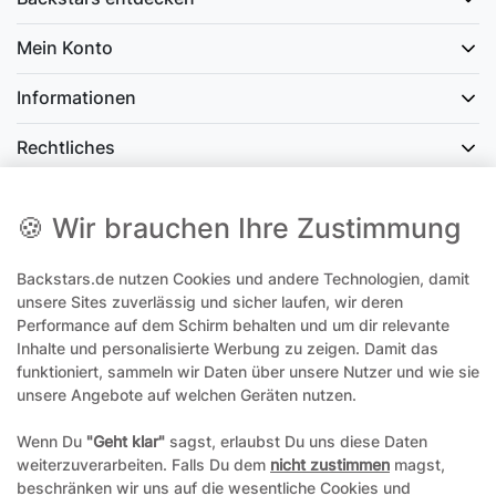
Mein Konto
Informationen
Rechtliches
Social Media
🍪 Wir brauchen Ihre Zustimmung
Backstars.de nutzen Cookies und andere Technologien, damit
office@backstars.de
unsere Sites zuverlässig und sicher laufen, wir deren
Performance auf dem Schirm behalten und um dir relevante
Wir antworten Ihnen schnellstmöglich. An Sonn- und Feiertagen kann
es evtl. zu Verzögerungen kommen.
Inhalte und personalisierte Werbung zu zeigen. Damit das
funktioniert, sammeln wir Daten über unsere Nutzer und wie sie
07306 306239¹
unsere Angebote auf welchen Geräten nutzen.
Unseren telefonischen Support erreichen Sie Montags, Dienstags und
Freitags am besten zwischen 8-12 Uhr
Wenn Du
"Geht klar"
sagst, erlaubst Du uns diese Daten
weiterzuverarbeiten. Falls Du dem
nicht zustimmen
magst,
¹Telefonieren zum üblichen Ortstarif. Verbindugsgebühren für Anrufe
beschränken wir uns auf die wesentliche Cookies und
aus dem Mobilfunknetz können ggf. abweichen.