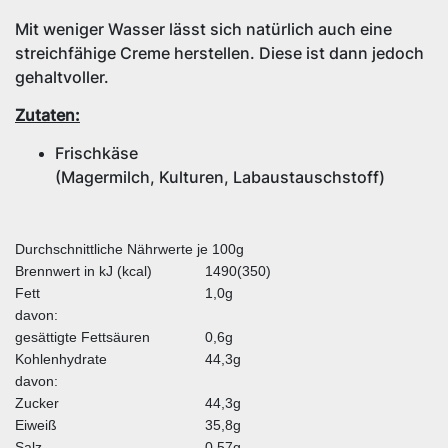
Mit weniger Wasser lässt sich natürlich auch eine
streichfähige Creme herstellen. Diese ist dann jedoch
gehaltvoller.
Zutaten:
Frischkäse
(Magermilch,
Kulturen,
Labaustauschstoff)
Durchschnittliche Nährwerte je 100g
Brennwert in kJ (kcal)
1490(350)
Fett
1,0g
davon:
gesättigte Fettsäuren
0,6g
Kohlenhydrate
44,3g
davon:
Zucker
44,3g
Eiweiß
35,8g
Salz
0,57g