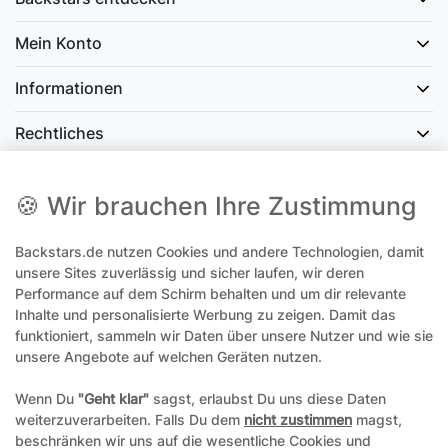
Mein Konto
Informationen
Rechtliches
Social Media
🍪 Wir brauchen Ihre Zustimmung
Backstars.de nutzen Cookies und andere Technologien, damit
office@backstars.de
unsere Sites zuverlässig und sicher laufen, wir deren
Performance auf dem Schirm behalten und um dir relevante
Wir antworten Ihnen schnellstmöglich. An Sonn- und Feiertagen kann
es evtl. zu Verzögerungen kommen.
Inhalte und personalisierte Werbung zu zeigen. Damit das
funktioniert, sammeln wir Daten über unsere Nutzer und wie sie
07306 306239¹
unsere Angebote auf welchen Geräten nutzen.
Unseren telefonischen Support erreichen Sie Montags, Dienstags und
Freitags am besten zwischen 8-12 Uhr
Wenn Du
"Geht klar"
sagst, erlaubst Du uns diese Daten
weiterzuverarbeiten. Falls Du dem
nicht zustimmen
magst,
¹Telefonieren zum üblichen Ortstarif. Verbindugsgebühren für Anrufe
beschränken wir uns auf die wesentliche Cookies und
aus dem Mobilfunknetz können ggf. abweichen.