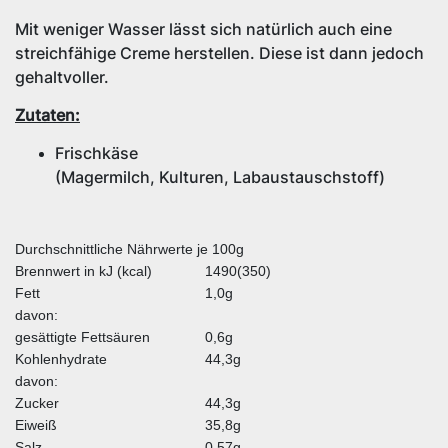
Mit weniger Wasser lässt sich natürlich auch eine
streichfähige Creme herstellen. Diese ist dann jedoch
gehaltvoller.
Zutaten:
Frischkäse
(Magermilch,
Kulturen,
Labaustauschstoff)
Durchschnittliche Nährwerte je 100g
Brennwert in kJ (kcal)
1490(350)
Fett
1,0g
davon:
gesättigte Fettsäuren
0,6g
Kohlenhydrate
44,3g
davon:
Zucker
44,3g
Eiweiß
35,8g
Salz
0,57g