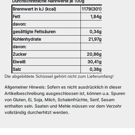
Durchschnittliche Nährwerte je 100g
Brennwert in kJ (kcal)
1179(301)
Fett
1,84g
davon:
gesättigte Fettsäuren
0,34g
Kohlenhydrate
21,97g
davon:
Zucker
20,86g
Eiweiß
30,41g
Salz
0,38g
Die abgebildete Schüssel gehört nicht zum Lieferumfang!
Allgemeiner Hinweis: Sofern es nicht ausdrücklich in dieser
Artikelbeschreibung ausgeschlossen ist, können u.a. Spuren
von Gluten, Ei, Soja, Milch, Schalenfrüchte, Senf, Sesam
enthalten sein. Saaten und Mehle müssen vor dem Verzehr
vollständig durcherhitzt werden.