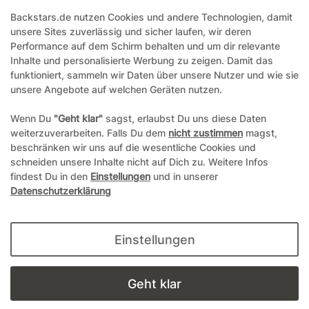
Backstars.de nutzen Cookies und andere Technologien, damit
office@backstars.de
unsere Sites zuverlässig und sicher laufen, wir deren
Performance auf dem Schirm behalten und um dir relevante
Wir antworten Ihnen schnellstmöglich. An Sonn- und Feiertagen kann
es evtl. zu Verzögerungen kommen.
Inhalte und personalisierte Werbung zu zeigen. Damit das
funktioniert, sammeln wir Daten über unsere Nutzer und wie sie
07306 306239¹
unsere Angebote auf welchen Geräten nutzen.
Unseren telefonischen Support erreichen Sie Montags, Dienstags und
Freitags am besten zwischen 8-12 Uhr
Wenn Du
"Geht klar"
sagst, erlaubst Du uns diese Daten
weiterzuverarbeiten. Falls Du dem
nicht zustimmen
magst,
¹Telefonieren zum üblichen Ortstarif. Verbindugsgebühren für Anrufe
beschränken wir uns auf die wesentliche Cookies und
aus dem Mobilfunknetz können ggf. abweichen.
schneiden unsere Inhalte nicht auf Dich zu. Weitere Infos
findest Du in den
Einstellungen
und in unserer
Datenschutzerklärung
*Alle Preise inkl. gesetzl. Mehrwertsteuer und ggf. zzgl.
Versandkosten
**Hierbei handelt es sich um ein Pflichtfeld
Einstellungen
© Copyright 2004-2026 durch Andreas Zöllner. Alle Rechte
vorbehalten.
Geht klar
powered by
webimpact GmbH