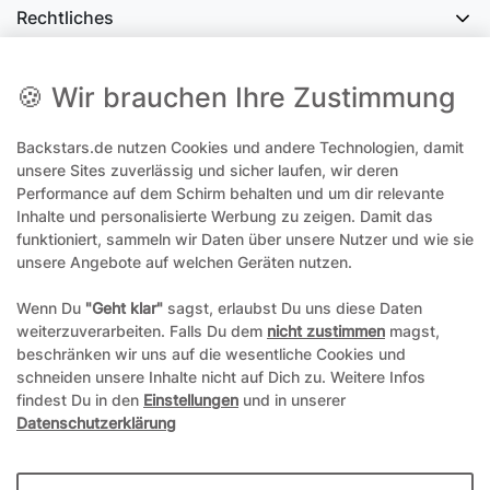
Rechtliches
Social Media
🍪 Wir brauchen Ihre Zustimmung
Backstars.de nutzen Cookies und andere Technologien, damit
office@backstars.de
unsere Sites zuverlässig und sicher laufen, wir deren
Performance auf dem Schirm behalten und um dir relevante
Wir antworten Ihnen schnellstmöglich. An Sonn- und Feiertagen kann
es evtl. zu Verzögerungen kommen.
Inhalte und personalisierte Werbung zu zeigen. Damit das
funktioniert, sammeln wir Daten über unsere Nutzer und wie sie
07306 306239¹
unsere Angebote auf welchen Geräten nutzen.
Unseren telefonischen Support erreichen Sie Montags, Dienstags und
Freitags am besten zwischen 8-12 Uhr
Wenn Du
"Geht klar"
sagst, erlaubst Du uns diese Daten
weiterzuverarbeiten. Falls Du dem
nicht zustimmen
magst,
¹Telefonieren zum üblichen Ortstarif. Verbindugsgebühren für Anrufe
beschränken wir uns auf die wesentliche Cookies und
aus dem Mobilfunknetz können ggf. abweichen.
schneiden unsere Inhalte nicht auf Dich zu. Weitere Infos
findest Du in den
Einstellungen
und in unserer
Datenschutzerklärung
*Alle Preise inkl. gesetzl. Mehrwertsteuer und ggf. zzgl.
Versandkosten
**Hierbei handelt es sich um ein Pflichtfeld