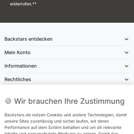
widerrufen.**
Backstars entdecken
Mein Konto
Informationen
Rechtliches
Social Media
🍪 Wir brauchen Ihre Zustimmung
Backstars.de nutzen Cookies und andere Technologien, damit
office@backstars.de
unsere Sites zuverlässig und sicher laufen, wir deren
Performance auf dem Schirm behalten und um dir relevante
Wir antworten Ihnen schnellstmöglich. An Sonn- und Feiertagen kann
es evtl. zu Verzögerungen kommen.
Inhalte und personalisierte Werbung zu zeigen. Damit das