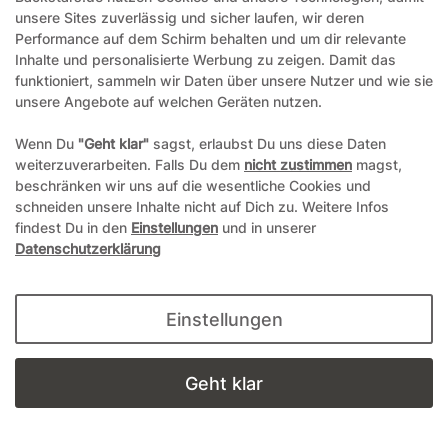
office@backstars.de
unsere Sites zuverlässig und sicher laufen, wir deren
Performance auf dem Schirm behalten und um dir relevante
Wir antworten Ihnen schnellstmöglich. An Sonn- und Feiertagen kann
es evtl. zu Verzögerungen kommen.
Inhalte und personalisierte Werbung zu zeigen. Damit das
funktioniert, sammeln wir Daten über unsere Nutzer und wie sie
07306 306239¹
unsere Angebote auf welchen Geräten nutzen.
Unseren telefonischen Support erreichen Sie Montags, Dienstags und
Freitags am besten zwischen 8-12 Uhr
Wenn Du
"Geht klar"
sagst, erlaubst Du uns diese Daten
weiterzuverarbeiten. Falls Du dem
nicht zustimmen
magst,
¹Telefonieren zum üblichen Ortstarif. Verbindugsgebühren für Anrufe
beschränken wir uns auf die wesentliche Cookies und
aus dem Mobilfunknetz können ggf. abweichen.
schneiden unsere Inhalte nicht auf Dich zu. Weitere Infos
findest Du in den
Einstellungen
und in unserer
Datenschutzerklärung
*Alle Preise inkl. gesetzl. Mehrwertsteuer und ggf. zzgl.
Versandkosten
**Hierbei handelt es sich um ein Pflichtfeld
Einstellungen
© Copyright 2004-2026 durch Andreas Zöllner. Alle Rechte
vorbehalten.
Geht klar
powered by
webimpact GmbH