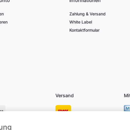
onto
Informationen
en
Zahlung & Versand
eren
White Label
Kontaktformular
Versand
Mi
se
mung