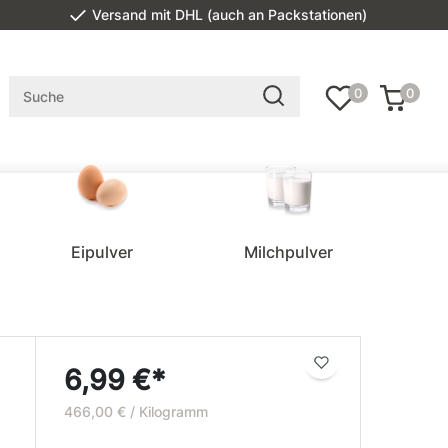
Versand mit DHL (auch an Packstationen)
0
0
Eipulver
Milchpulver
6,99 €*
466,00 € / Kilogramm