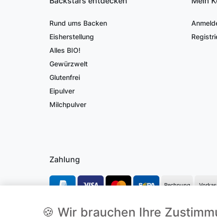
Backstars entdecken
Mein K
Rund ums Backen
Anmeld
Eisherstellung
Registri
Alles BIO!
Gewürzwelt
Glutenfrei
Eipulver
Milchpulver
Zahlung
Rechnung
Vorkas
🍪 Wir brauchen Ihre Zustim