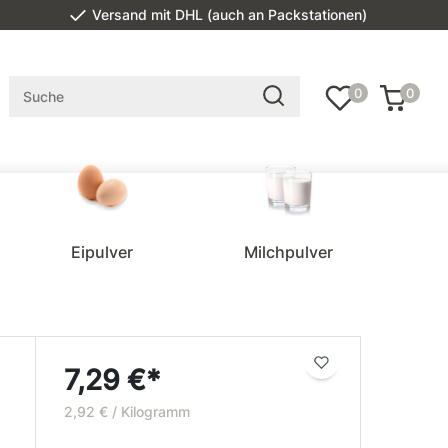
Versand mit DHL (auch an Packstationen)
0
0
Eipulver
Milchpulver
7,29 €*
2,92 € / Kilogramm