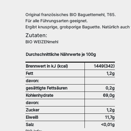
Original französisches BIO Baguettemehl, T65.
Für alle Führungsarten geeignet.
Ergibt knusprige, grobporige Baguette. Natürlich auch f
Zutaten:
BIO WEIZENmehl
Durchschnittliche Nährwerte je 100g
Brennwert in kJ (kcal)
1449(342)
Fett
1,2g
davon:
gesättigte Fettsäuren
0,2g
Kohlenhydrate
69,0g
davon:
Zucker
1,2g
Eiweiß
11,7g
Salz
<0,01g