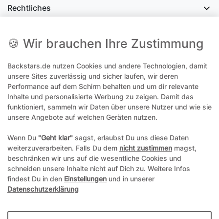
Rechtliches
Social Media
🍪 Wir brauchen Ihre Zustimmung
Backstars.de nutzen Cookies und andere Technologien, damit
office@backstars.de
unsere Sites zuverlässig und sicher laufen, wir deren
Performance auf dem Schirm behalten und um dir relevante
Wir antworten Ihnen schnellstmöglich. An Sonn- und Feiertagen kann
es evtl. zu Verzögerungen kommen.
Inhalte und personalisierte Werbung zu zeigen. Damit das
funktioniert, sammeln wir Daten über unsere Nutzer und wie sie
07306 306239¹
unsere Angebote auf welchen Geräten nutzen.
Unseren telefonischen Support erreichen Sie Montags, Dienstags und
Freitags am besten zwischen 8-12 Uhr
Wenn Du
"Geht klar"
sagst, erlaubst Du uns diese Daten
weiterzuverarbeiten. Falls Du dem
nicht zustimmen
magst,
¹Telefonieren zum üblichen Ortstarif. Verbindugsgebühren für Anrufe
beschränken wir uns auf die wesentliche Cookies und
aus dem Mobilfunknetz können ggf. abweichen.
schneiden unsere Inhalte nicht auf Dich zu. Weitere Infos
findest Du in den
Einstellungen
und in unserer
Datenschutzerklärung
*Alle Preise inkl. gesetzl. Mehrwertsteuer und ggf. zzgl.
Versandkosten
**Hierbei handelt es sich um ein Pflichtfeld