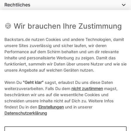
Rechtliches
Social Media
🍪 Wir brauchen Ihre Zustimmung
Backstars.de nutzen Cookies und andere Technologien, damit
office@backstars.de
unsere Sites zuverlässig und sicher laufen, wir deren
Performance auf dem Schirm behalten und um dir relevante
Wir antworten Ihnen schnellstmöglich. An Sonn- und Feiertagen kann
es evtl. zu Verzögerungen kommen.
Inhalte und personalisierte Werbung zu zeigen. Damit das
funktioniert, sammeln wir Daten über unsere Nutzer und wie sie
07306 306239¹
unsere Angebote auf welchen Geräten nutzen.
Unseren telefonischen Support erreichen Sie Montags, Dienstags und
Freitags am besten zwischen 8-12 Uhr
Wenn Du
"Geht klar"
sagst, erlaubst Du uns diese Daten
weiterzuverarbeiten. Falls Du dem
nicht zustimmen
magst,
¹Telefonieren zum üblichen Ortstarif. Verbindugsgebühren für Anrufe
beschränken wir uns auf die wesentliche Cookies und
aus dem Mobilfunknetz können ggf. abweichen.
schneiden unsere Inhalte nicht auf Dich zu. Weitere Infos
findest Du in den
Einstellungen
und in unserer
Datenschutzerklärung
*Alle Preise inkl. gesetzl. Mehrwertsteuer und ggf. zzgl.
Versandkosten
**Hierbei handelt es sich um ein Pflichtfeld