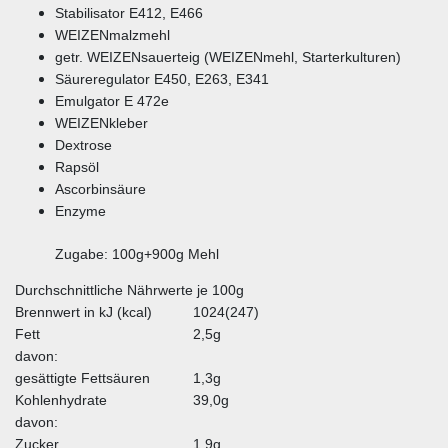
Stabilisator E412, E466
WEIZENmalzmehl
getr. WEIZENsauerteig (WEIZENmehl, Starterkulturen)
Säureregulator E450, E263, E341
Emulgator E 472e
WEIZENkleber
Dextrose
Rapsöl
Ascorbinsäure
Enzyme
Zugabe: 100g+900g Mehl
Durchschnittliche Nährwerte je 100g
Brennwert in kJ (kcal)
1024(247)
Fett
2,5g
davon:
gesättigte Fettsäuren
1,3g
Kohlenhydrate
39,0g
davon:
Zucker
1,9g