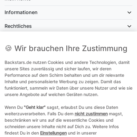
Informationen
Rechtliches
Social Media
🍪 Wir brauchen Ihre Zustimmung
Backstars.de nutzen Cookies und andere Technologien, damit
office@backstars.de
unsere Sites zuverlässig und sicher laufen, wir deren
Performance auf dem Schirm behalten und um dir relevante
Wir antworten Ihnen schnellstmöglich. An Sonn- und Feiertagen kann
es evtl. zu Verzögerungen kommen.
Inhalte und personalisierte Werbung zu zeigen. Damit das
funktioniert, sammeln wir Daten über unsere Nutzer und wie sie
07306 306239¹
unsere Angebote auf welchen Geräten nutzen.
Unseren telefonischen Support erreichen Sie Montags, Dienstags und
Freitags am besten zwischen 8-12 Uhr
Wenn Du
"Geht klar"
sagst, erlaubst Du uns diese Daten
weiterzuverarbeiten. Falls Du dem
nicht zustimmen
magst,
¹Telefonieren zum üblichen Ortstarif. Verbindugsgebühren für Anrufe
beschränken wir uns auf die wesentliche Cookies und
aus dem Mobilfunknetz können ggf. abweichen.
schneiden unsere Inhalte nicht auf Dich zu. Weitere Infos
findest Du in den
Einstellungen
und in unserer