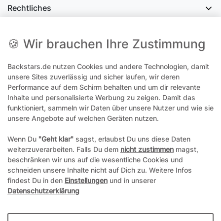
Rechtliches
Social Media
🍪 Wir brauchen Ihre Zustimmung
Backstars.de nutzen Cookies und andere Technologien, damit
office@backstars.de
unsere Sites zuverlässig und sicher laufen, wir deren
Performance auf dem Schirm behalten und um dir relevante
Wir antworten Ihnen schnellstmöglich. An Sonn- und Feiertagen kann
es evtl. zu Verzögerungen kommen.
Inhalte und personalisierte Werbung zu zeigen. Damit das
funktioniert, sammeln wir Daten über unsere Nutzer und wie sie
07306 306239¹
unsere Angebote auf welchen Geräten nutzen.
Unseren telefonischen Support erreichen Sie Montags, Dienstags und
Freitags am besten zwischen 8-12 Uhr
Wenn Du
"Geht klar"
sagst, erlaubst Du uns diese Daten
weiterzuverarbeiten. Falls Du dem
nicht zustimmen
magst,
¹Telefonieren zum üblichen Ortstarif. Verbindugsgebühren für Anrufe
beschränken wir uns auf die wesentliche Cookies und
aus dem Mobilfunknetz können ggf. abweichen.
schneiden unsere Inhalte nicht auf Dich zu. Weitere Infos
findest Du in den
Einstellungen
und in unserer
Datenschutzerklärung
*Alle Preise inkl. gesetzl. Mehrwertsteuer und ggf. zzgl.
Versandkosten
**Hierbei handelt es sich um ein Pflichtfeld