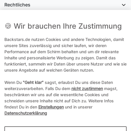
Rechtliches
Social Media
🍪 Wir brauchen Ihre Zustimmung
Backstars.de nutzen Cookies und andere Technologien, damit
office@backstars.de
unsere Sites zuverlässig und sicher laufen, wir deren
Performance auf dem Schirm behalten und um dir relevante
Wir antworten Ihnen schnellstmöglich. An Sonn- und Feiertagen kann
es evtl. zu Verzögerungen kommen.
Inhalte und personalisierte Werbung zu zeigen. Damit das
funktioniert, sammeln wir Daten über unsere Nutzer und wie sie
07306 306239¹
unsere Angebote auf welchen Geräten nutzen.
Unseren telefonischen Support erreichen Sie Montags, Dienstags und
Freitags am besten zwischen 8-12 Uhr
Wenn Du
"Geht klar"
sagst, erlaubst Du uns diese Daten
weiterzuverarbeiten. Falls Du dem
nicht zustimmen
magst,
¹Telefonieren zum üblichen Ortstarif. Verbindugsgebühren für Anrufe
beschränken wir uns auf die wesentliche Cookies und
aus dem Mobilfunknetz können ggf. abweichen.
schneiden unsere Inhalte nicht auf Dich zu. Weitere Infos
findest Du in den
Einstellungen
und in unserer
Datenschutzerklärung
*Alle Preise inkl. gesetzl. Mehrwertsteuer und ggf. zzgl.
Versandkosten
**Hierbei handelt es sich um ein Pflichtfeld