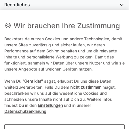
Rechtliches
Social Media
🍪 Wir brauchen Ihre Zustimmung
Backstars.de nutzen Cookies und andere Technologien, damit
office@backstars.de
unsere Sites zuverlässig und sicher laufen, wir deren
Performance auf dem Schirm behalten und um dir relevante
Wir antworten Ihnen schnellstmöglich. An Sonn- und Feiertagen kann
es evtl. zu Verzögerungen kommen.
Inhalte und personalisierte Werbung zu zeigen. Damit das
funktioniert, sammeln wir Daten über unsere Nutzer und wie sie
07306 306239¹
unsere Angebote auf welchen Geräten nutzen.
Unseren telefonischen Support erreichen Sie Montags, Dienstags und
Freitags am besten zwischen 8-12 Uhr
Wenn Du
"Geht klar"
sagst, erlaubst Du uns diese Daten
weiterzuverarbeiten. Falls Du dem
nicht zustimmen
magst,
¹Telefonieren zum üblichen Ortstarif. Verbindugsgebühren für Anrufe
beschränken wir uns auf die wesentliche Cookies und
aus dem Mobilfunknetz können ggf. abweichen.
schneiden unsere Inhalte nicht auf Dich zu. Weitere Infos
findest Du in den
Einstellungen
und in unserer
Datenschutzerklärung
*Alle Preise inkl. gesetzl. Mehrwertsteuer und ggf. zzgl.
Versandkosten
**Hierbei handelt es sich um ein Pflichtfeld