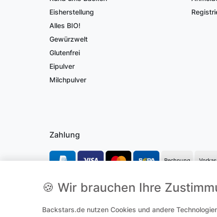
Eisherstellung
Registri
Alles BIO!
Gewürzwelt
Glutenfrei
Eipulver
Milchpulver
Zahlung
Rechnung
Vorkas
🍪 Wir brauchen Ihre Zustim
*Alle Preise inkl. gesetzl. Mehrwertsteuer und ggf. zzgl.
Versandk
Backstars.de nutzen Cookies und andere Technologien,
**Hierbei handelt es sich um ein Pflichtfeld