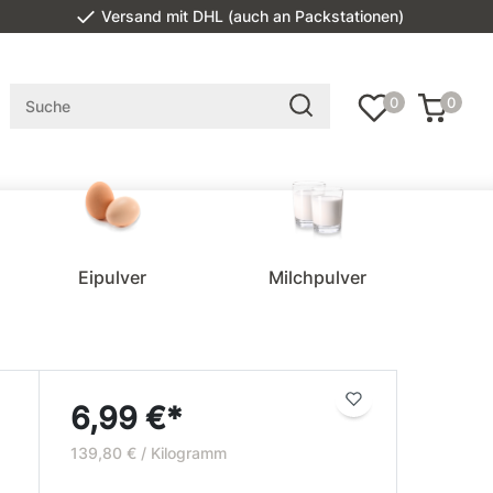
Versand mit DHL (auch an Packstationen)
0
0
Eipulver
Milchpulver
6,99 €*
139,80 € / Kilogramm