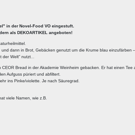
tel" in der Novel-Food VO eingestuft.
ondern als DEKOARTIKEL angeboten!
turheilmittel.
ss) und dann in Brot, Gebäcken genutzt um die Krume blau einzufärben 
der Welt" nutzt...
n CEOR Bread in der Akademie Weinheim gebacken. Er hat einen Tee au
n Aufguss püriert und abfiltert.
hr ins Pinke/violette. Je nach Säuregrad.
hat viele Namen, wie z.B.